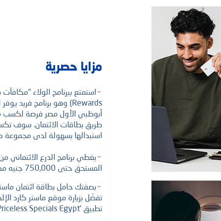
مزايا حصرية
Rewards) وهو برنامج فريد ي
أبوظبي الأول مصر فرصة لكسب م
طريق بطاقات الائتمان. سوف تك
استبدالها بسهولة لدى مجموعة كبي
تك؟
يغطي برنامج الدرع الائتماني م
المستحق حتى 750,000 جنيه مصري في حالة الوفاة .
بصفتك حامل بطاقة ائتمان ماستركا
تفضّل بزيارة موقع ماستر كارد الإل
تطبيق 'Priceless Specials Egypt'.