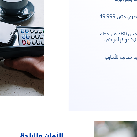
حدود ائتمانية جذابة تتراوح من 10,000 جنيه مصري حتى 49,999
إمكانية سحب النقود من أي ماكينة صراف آلي حتى 80٪ من حدك
الائتماني للسحب النقدي المحلي وما يصل إلى 5,000 دولار أمريكي
 مجانية للأقارب
الأمان والراحة