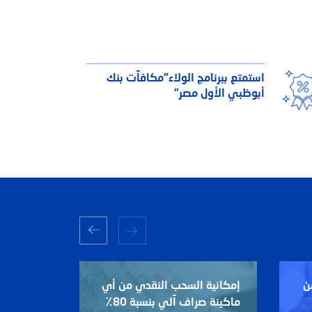
استمتع ببرنامج الولاء"مكافآت بنك
أبوظبي الأول مصر"
ن
إمكانية السحب النقدي من أي
احصل على
ماكينة صراف آلي بنسبة 80٪
بطاقات ائ