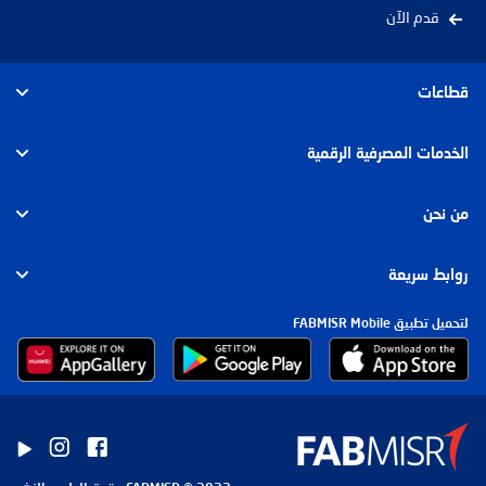
قدم الآن
قطاعات
الأفراد
الخدمات المصرفية الرقمية
الأعمال
الأفراد
من نحن
الشركات والإستثمار
الشركات
عن بنك أبوظبي الأول مصر
روابط سريعة
الإسلامي
مجموعة بنك أبوظبي الأول
لتحميل تطبيق FABMISR Mobile
الشروط والرسوم وأسعار العوائد
الاستدامة
رؤى السوق
الأخبار
إرشادات العملاء