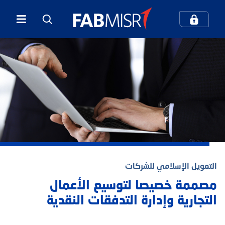
كيف يمكننا مساعدتك؟
بحث
بحث شائع
الخدمات المصرفية الرقمية
التمويل الإسلامي للشركات
المعاملات المصرفية عبر الهاتف المحمول
مصممة خصيصا لتوسيع الأعمال
التجارية وإدارة التدفقات النقدية
مركز الاتصال والدعم
بطاقات الائتمان