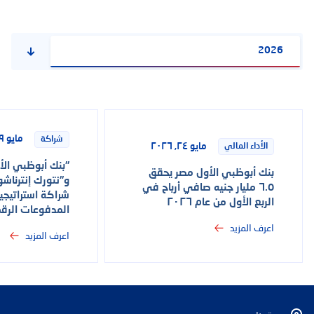
2026
مايو ١٩, ٢٠٢٦
شراكة
مايو ٢٤, ٢٠٢٦
الأداء المالي
"بنك أبوظبي الأ
بنك أبوظبي الأول مصر يحقق
و"نتورك إنترناشو
٦.٥ مليار جنيه صافي أرباح في
شراكة استراتيجي
الربع الأول من عام ٢٠٢٦
المدفوعات الرق
اعرف المزيد
اعرف المزيد