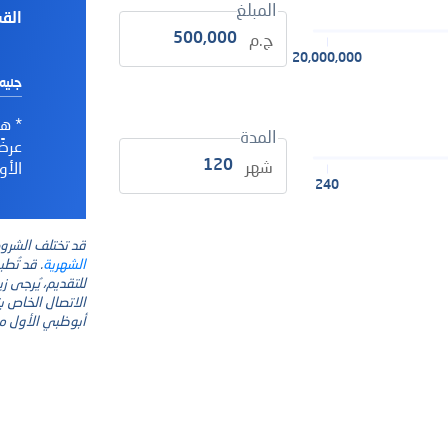
المبلغ
الق
ج.م
20,000,000
جنيه
*
هذ
المدة
عرضً
شهر
الأو
240
قد تختلف الشرو
الشهرية
. قد تُطب
للتقديم، يُرجى ز
أبوظبي الأول م