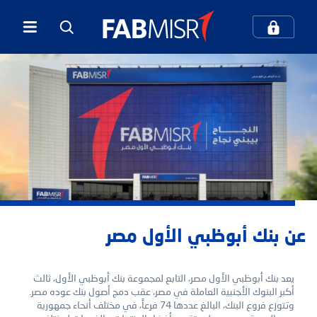
كيف يمكننا مساعدتك؟
بحث
بحث شائع
الخدمات المصرفية الرقمية
عن بنك أبوظبي الأول مصر
المعاملات المصرفية عبر الهاتف المحمول
يعد بنك أبوظبي الأول مصر، التابع لمجموعة بنك أبوظبي الأول، ثالث
مركز الاتصال والدعم
بطاقات الائتمان
أكبر البنوك الأجنبية العاملة في مصر، عقب دمج أصول بنك عوده مصر.
وتتوزع فروع البنك، البالغ عددها 74 فرعاً، في مختلف أنحاء جمهورية