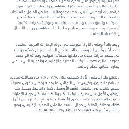
مصر العربية، ويحرص على تقديم أفضل المنتجات والخدمات لمختلف
فئات العملاء، وتحقيق قيمة أكبر للمساهمين والعملاء والموظفين.
ويقدم بنك أبوظبي الأول - مصر مجموعة واسعة من الحلول والمنتجات
والخدمات المصرفية المصممة خصيصاً لتناسب احتياجات عملائه من
الشركات والمؤسسات والأفراد، بالتزامن مع توظيف خبراته الكبيرة
لتقديم تجربة مصرفية متميزة تلبي تطلعات المساهمين ورواد الأعمال
والاقتصاد المحلي.
ويعد بنك أبوظبي الأول أكبر بنك في دولة الإمارات العربية المتحدة
وأحد أكبر وأأمن المؤسسات المالية في العالم. وتتوزع شبكة فروعه
في خمس قارات، يقدم من خلالها علاقاته الدولية، وخبراته الواسعة
وقوته المالية لدعم الشركات المحلية والإقليمية والدولية التي تسعى
لإدارة أعمالها محلياً وعالمياً.
ويتمتع بنك أبوظبي الأول بتصنيف Aa3 وAA- وAA- من وكالات موديز،
وستاندرد آند بورز، وفيتش على التوالي، ما يجعله يحظى بأقوى تصنيف
مجمّع للبنوك في منطقة الشرق الأوسط وشمال أفريقيا. وحصل بنك
أبوظبي الأول على تصنيف البنك الأكبر والأكثر أماناً في دولة الإمارات
العربية المتحدة ومنطقة الشرق الأوسط. كما يتمتع بنك أبوظبي الأول
كذلك بمكانة رائدة في مجال الاستدامة على الصعيد الإقليمي، وهو
جزء من مؤشر MSCI ESG Leaders، وFTSE4Good EM.