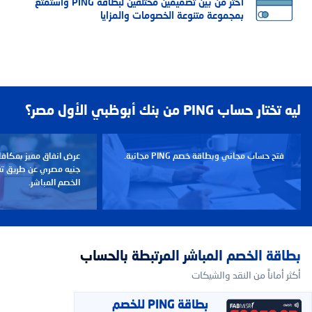
اختر من بين تصميمين مختلفين لبطاقة PING واستمتع
بمجموعة متنوعة الخصومات والمزايا
ليه تختار حساب PING من بنك أبوظبي الأول مصر؟
فتح حساب مجاني وبطاقة خصم PING مجانية.
جنيه مصري عن طريق تف
الخصم المباشر.
بطاقة الخصم المباشر المرتبطة بالحساب
أكثر أماناً من النقد والشيكات
بطاقة PING للخصم