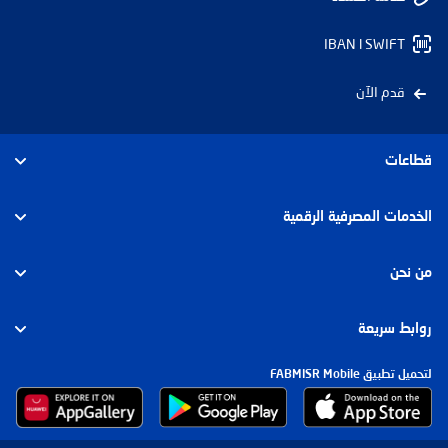
IBAN l SWIFT
قدم الآن
قطاعات
الأفراد
الخدمات المصرفية الرقمية
الأعمال
الأفراد
من نحن
الشركات والإستثمار
الشركات
عن بنك أبوظبي الأول مصر
روابط سريعة
الإسلامي
مجموعة بنك أبوظبي الأول
لتحميل تطبيق FABMISR Mobile
الشروط والرسوم وأسعار العوائد
الاستدامة
رؤى السوق