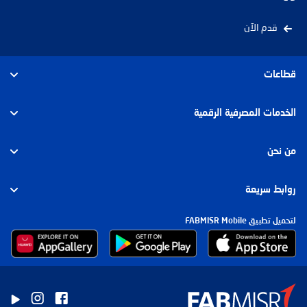
قدم الآن
قطاعات
الأفراد
الخدمات المصرفية الرقمية
الأعمال
الأفراد
من نحن
الشركات والإستثمار
الشركات
عن بنك أبوظبي الأول مصر
روابط سريعة
الإسلامي
مجموعة بنك أبوظبي الأول
لتحميل تطبيق FABMISR Mobile
الشروط والرسوم وأسعار العوائد
الاستدامة
رؤى السوق
الأخبار
إرشادات العملاء