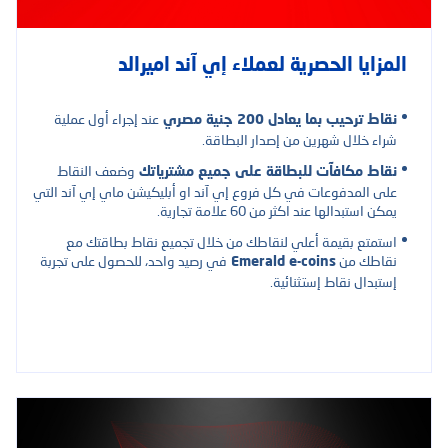
المزايا الحصرية لعملاء إي آند اميرالد
عند إجراء أول عملية
نقاط ترحيب بما يعادل 200 جنية مصري
شراء خلال شهرين من إصدار البطاقة.
وضعف النقاط
نقاط مكافآت للبطاقة على جميع مشترياتك
على المدفوعات في كل فروع إي آند او أبليكيشن ماي إي آند التي
يمكن استبدالها عند اكثر من 60 علامة تجارية.
استمتع بقيمة أعلي لنقاطك من خلال تجميع نقاط بطاقتك مع
نقاطك من
في رصيد واحد، للحصول على تجربة
Emerald e-coins
إستبدال نقاط إستثنائية.