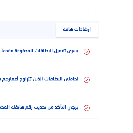
إرشادات هامة
يسرى تفعيل البطاقات المدفوعة مقدماً على 
لحاملي البطاقات الذين تتراوح أعمارهم بين 12 و 16 سنة, يلزم الحصول على موافقة الوصي القانوني على نموذج طل
يرجي التأكد من تحديث رقم هاتفك المحمول