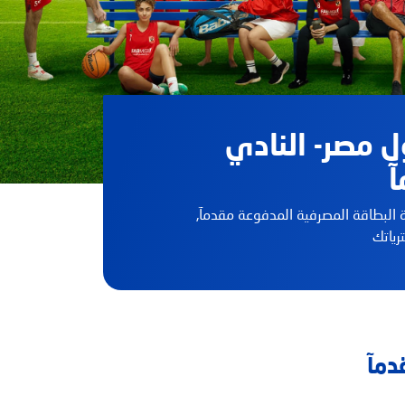
ل مصر- النادي
آ
ة البطاقة المصرفية المدفوعة مقدمآ,
ياتك
دمآ