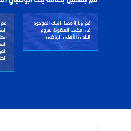
قم بتفعيل بطاقة بنك أبوظبي ال
قم بزيارة ممثل البنك الموجود
قم ب
في مكتب العضوية بفروع
الش
النادي الأهلي الرياضي
(بطا
السف
المي
الط
كيف يمكننا مساعد
بحث