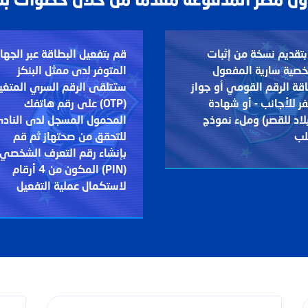
أول مصر المدفوعة مقدمآ من خلال خطوات ب
تقديم نسخة من إثبات
قم بتفعيل البطاقة عبر الجهاز
خصية سارية المفعول
المتوفر لدى ممثل البنكز
قة الرقم القومي أو جواز
ستتلقى الرقم السري المتغير
ر للأجانب - أو شهادة
(OTP) على رقم هاتفك
لاد للقصر) وملء نموذج
المحمول المسجل لدى الناد
لب
للتحقق من صحتهاز ثم قم
بإنشاء رقم التعرف الشخصي
(PIN) المكون من 4 أرقام
لاستكمال عملية التفعيل
تك؟