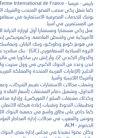
باريس - فرنسا - Marché a Terme International de France.
كما شغل زكي منصب العضو المنتدب والشريك الأو
بوتيك للخدمات المصرفية الاستثمارية في سنغا
من المستثمرين في آسيا.
عمل زكي مستشارا ومستشارا أول لوزارة الخزانة الأم
الأمريكية في واشنطن العاصمة، وكيمونيكس إنتر
في هونغ كونغ وطوكيو، وبنك اليابان، وتيماسي
الثروة السيادية السنغافوري
لندن وعدد من البنوك الكبرى في وول ستريت وا
الخليج (الإمارات العربية المتحدة والمملكة العرب
وأمريكا اللاتينية وآسيا.
وشملت مجالات الاستشارات تقييم الشركات، وعملي
التداول، وتشغيل دفاتر المشتقات (أسعار الفائدة و
تك؟
وكذلك مشتقات السلع / الفوركس)، وإدارة محاف
وتطبيقات التحوط وتقنيات إعادة هيكلة الائتمان.
كما حاضر على نطاق واسع في جمعية البنوك اللبن
وتونس والمغرب في مجالات إدارة المخاطر المؤسس
الخصوم - ALM.
وكان عضوا تنفيذيا في مجلس إدارة بعض البنوك 