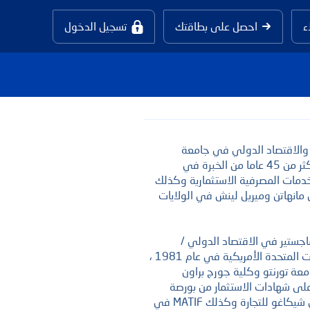
ء
احصل على بطاقتك
تسجيل الدخول
 والاقتصاد الدولي في جامعة
نيويورك، الولايات المتحدة الأمريكية، إلى جانب أكثر من 45 عاما من الخبرة في
لخدمات المصرفية الاستثمارية وكذلك
مانهاتن وميريل لينش في الولايات
اجستير في الاقتصاد الدولي /
التمويل من جامعة سيراكيوز في نيويورك بالولايات المتحدة الأمريكية في عام 1981 ،
معة تورنتو وكلية جورج براون
لى شهادات الاستثمار من بورصة
نيويورك للأوراق المالية، وNASD و CBOT- مجلس شيكاغو للتجارة وكذلك MATIF في