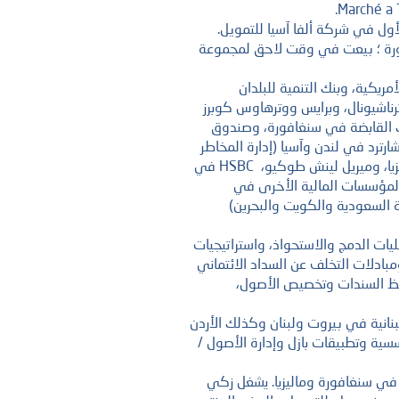
ل في شركة ألفا آسيا للتمويل.
فورة ؛ بيعت في وقت لاحق لمجموعة
ريكية، وبنك التنمية للبلدان
ناشيونال، وبرايس ووترهاوس كوبرز
ك القابضة في سنغافورة، وصندوق
 (GIC) - بنك ستاندرد تشارترد في لندن وآسيا (إدارة المخاطر
والدولار الكندي 2)، وآر إتش بي ساكورا في ماليزيا، وميريل لينش طوكيو، HSBC في
لمؤسسات المالية الأخرى في
ية السعودية والكويت والبحرين)
ات الدمج والاستحواذ، واستراتيجيات
مبادلات التخلف عن السداد الائتماني
ظ السندات وتخصيص الأصول،
انية في بيروت ولبنان وكذلك الأردن
بحث
ية وتطبيقات بازل وإدارة الأصول /
في سنغافورة وماليزيا. يشغل زكي