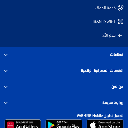
خدمة العملاء
IBAN l SWIFT
قدم الآن
قطاعات
الأفراد
الخدمات المصرفية الرقمية
الأعمال
الأفراد
من نحن
الشركات والإستثمار
الشركات
عن بنك أبوظبي الأول مصر
روابط سريعة
الإسلامي
مجموعة بنك أبوظبي الأول
لتحميل تطبيق FABMISR Mobile
الشروط والرسوم وأسعار العوائد