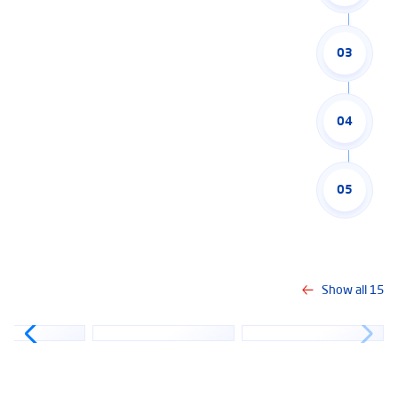
03
04
05
Show all
15